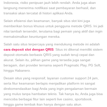
Indonesia, risiko penipuan jauh lebih rendah. Anda juga akan
langsung menerima notifikasi saat pembayaran berhasil, dan
transaksi akan tercatat di histori aplikasi Anda.
Selain efisiensi dan keamanan, banyak situs slot kini juga
memberikan bonus khusus untuk pengguna metode QRIS. Ini jadi
nilai tambah tersendiri, terutama bagi pemain yang aktif dan ingin
memaksimalkan keuntungan mereka.
Salah satu situs terpercaya yang mendukung metode ini adalah
cara deposit slot dengan QRIS
. Situs ini dikenal memiliki sistem
deposit otomatis berbasis QRIS yang sudah teruji cepat dan
akurat. Selain itu, pilihan game yang tersedia juga sangat
beragam, dari provider ternama seperti Pragmatic Play, PG Soft,
hingga Habanero.
Desain situs yang responsif, layanan customer support 24 jam,
serta fitur keamanan berlapis menjadikan platform ini sangat
direkomendasikan bagi Anda yang ingin pengalaman bermain
yang mulus tanpa hambatan teknis. Tak hanya itu, Anda juga bisa
mencoba berbagai fitur lain seperti live casino, sportsbook,
hingga game tembak ikan hanya dengan satu akun.