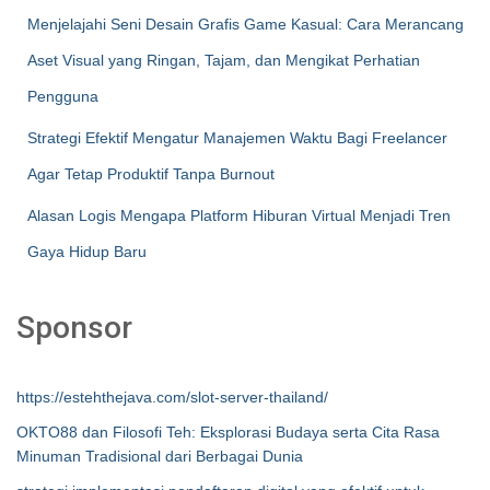
Menjelajahi Seni Desain Grafis Game Kasual: Cara Merancang
Aset Visual yang Ringan, Tajam, dan Mengikat Perhatian
Pengguna
Strategi Efektif Mengatur Manajemen Waktu Bagi Freelancer
Agar Tetap Produktif Tanpa Burnout
Alasan Logis Mengapa Platform Hiburan Virtual Menjadi Tren
Gaya Hidup Baru
Sponsor
https://estehthejava.com/slot-server-thailand/
OKTO88 dan Filosofi Teh: Eksplorasi Budaya serta Cita Rasa
Minuman Tradisional dari Berbagai Dunia