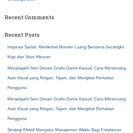
Recent Comments
Recent Posts
Inspirasi Santai: Menikmati Momen Luang Bersama Secangkir
Kopi dan Situs Hiburan
Menjelajahi Seni Desain Grafis Game Kasual: Cara Merancang
Aset Visual yang Ringan, Tajam, dan Mengikat Perhatian
Pengguna
Menjelajahi Seni Desain Grafis Game Kasual: Cara Merancang
Aset Visual yang Ringan, Tajam, dan Mengikat Perhatian
Pengguna
Strategi Efektif Mengatur Manajemen Waktu Bagi Freelancer