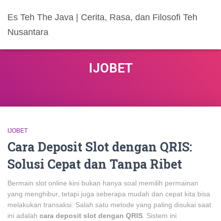
Es Teh The Java | Cerita, Rasa, dan Filosofi Teh
Nusantara
IJOBET
IJOBET
Cara Deposit Slot dengan QRIS:
Solusi Cepat dan Tanpa Ribet
Bermain slot online kini bukan hanya soal memilih permainan
yang menghibur, tetapi juga seberapa mudah dan cepat kita bisa
melakukan transaksi. Salah satu metode yang paling disukai saat
ini adalah
cara deposit slot dengan QRIS
. Sistem ini