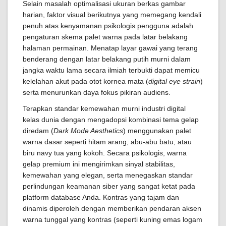
Selain masalah optimalisasi ukuran berkas gambar
harian, faktor visual berikutnya yang memegang kendali
penuh atas kenyamanan psikologis pengguna adalah
pengaturan skema palet warna pada latar belakang
halaman permainan. Menatap layar gawai yang terang
benderang dengan latar belakang putih murni dalam
jangka waktu lama secara ilmiah terbukti dapat memicu
kelelahan akut pada otot kornea mata (
digital eye strain
)
serta menurunkan daya fokus pikiran audiens.
Terapkan standar kemewahan murni industri digital
kelas dunia dengan mengadopsi kombinasi tema gelap
diredam (
Dark Mode Aesthetics
) menggunakan palet
warna dasar seperti hitam arang, abu-abu batu, atau
biru navy tua yang kokoh. Secara psikologis, warna
gelap premium ini mengirimkan sinyal stabilitas,
kemewahan yang elegan, serta menegaskan standar
perlindungan keamanan siber yang sangat ketat pada
platform database Anda. Kontras yang tajam dan
dinamis diperoleh dengan memberikan pendaran aksen
warna tunggal yang kontras (seperti kuning emas logam