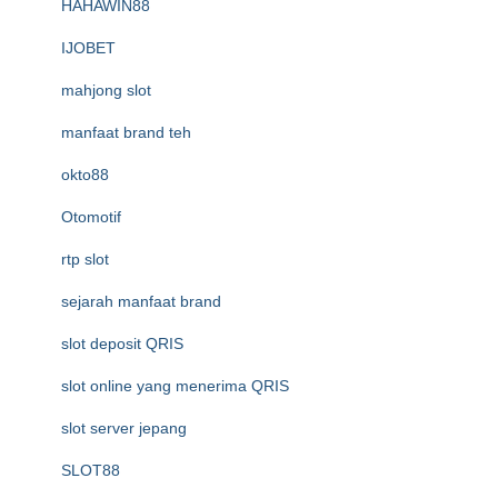
HAHAWIN88
IJOBET
mahjong slot
manfaat brand teh
okto88
Otomotif
rtp slot
sejarah manfaat brand
slot deposit QRIS
slot online yang menerima QRIS
slot server jepang
SLOT88