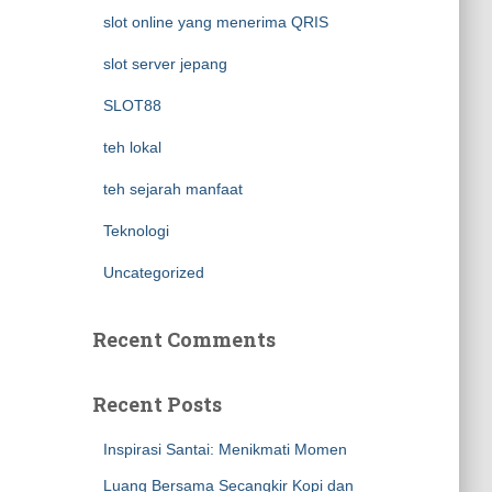
slot online yang menerima QRIS
slot server jepang
SLOT88
teh lokal
teh sejarah manfaat
Teknologi
Uncategorized
Recent Comments
Recent Posts
Inspirasi Santai: Menikmati Momen
Luang Bersama Secangkir Kopi dan