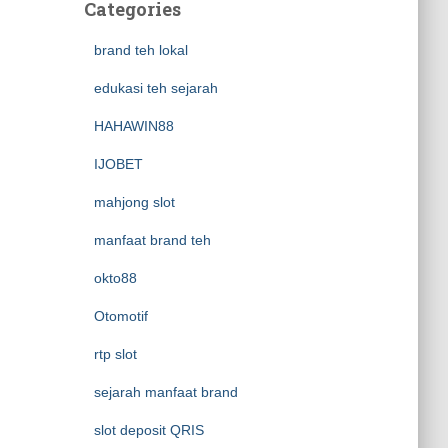
Categories
brand teh lokal
edukasi teh sejarah
HAHAWIN88
IJOBET
mahjong slot
manfaat brand teh
okto88
Otomotif
rtp slot
sejarah manfaat brand
slot deposit QRIS