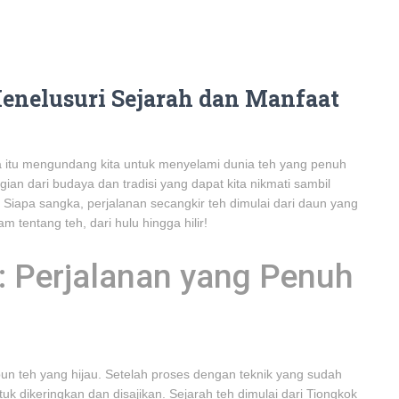
Menelusuri Sejarah dan Manfaat
a itu mengundang kita untuk menyelami dunia teh yang penuh
n dari budaya dan tradisi yang dapat kita nikmati sambil
apa sangka, perjalanan secangkir teh dimulai dari daun yang
am tentang teh, dari hulu hingga hilir!
: Perjalanan yang Penuh
bun teh yang hijau. Setelah proses dengan teknik yang sudah
uk dikeringkan dan disajikan. Sejarah teh dimulai dari Tiongkok