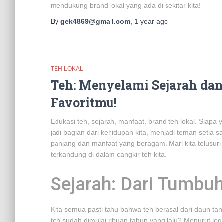
mendukung brand lokal yang ada di sekitar kita!
By
gek4869@gmail.com
,
1 year
ago
TEH LOKAL
Teh: Menyelami Sejarah dan
Favoritmu!
Edukasi teh, sejarah, manfaat, brand teh lokal. Siapa
jadi bagian dari kehidupan kita, menjadi teman setia s
panjang dan manfaat yang beragam. Mari kita telusur
terkandung di dalam cangkir teh kita.
Sejarah: Dari Tumbuh
Kita semua pasti tahu bahwa teh berasal dari daun t
teh sudah dimulai ribuan tahun yang lalu? Menurut le