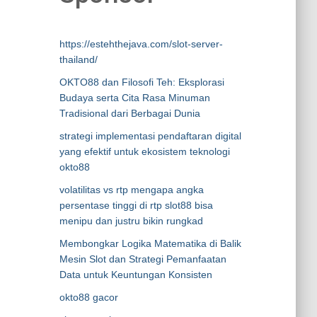
https://estehthejava.com/slot-server-
thailand/
OKTO88 dan Filosofi Teh: Eksplorasi
Budaya serta Cita Rasa Minuman
Tradisional dari Berbagai Dunia
strategi implementasi pendaftaran digital
yang efektif untuk ekosistem teknologi
okto88
volatilitas vs rtp mengapa angka
persentase tinggi di rtp slot88 bisa
menipu dan justru bikin rungkad
Membongkar Logika Matematika di Balik
Mesin Slot dan Strategi Pemanfaatan
Data untuk Keuntungan Konsisten
okto88 gacor