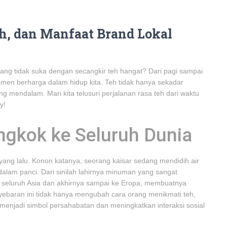
ah, dan Manfaat Brand Lokal
 yang tidak suka dengan secangkir teh hangat? Dari pagi sampai
en berharga dalam hidup kita. Teh tidak hanya sekadar
 mendalam. Mari kita telusuri perjalanan rasa teh dari waktu
y!
ongkok ke Seluruh Dunia
n yang lalu. Konon katanya, seorang kaisar sedang mendidih air
dalam panci. Dari sinilah lahirnya minuman yang sangat
ke seluruh Asia dan akhirnya sampai ke Eropa, membuatnya
ebaran ini tidak hanya mengubah cara orang menikmati teh,
menjadi simbol persahabatan dan meningkatkan interaksi sosial