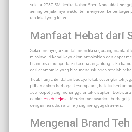
sekitar 2737 SM, ketika Kaisar Shen Nong tidak sengaj
seiring berjalannya waktu, teh menyebar ke berbagai p
teh lokal yang khas.
Manfaat Hebat dari 
Selain menyegarkan, teh memiliki segudang manfaat 
misalnya, dikenal kaya akan antioksidan dan dapat m
hitam bisa memperbaiki kesehatan jantung. Jika kam
dari chamomile yang bisa mengusir stres setelah sehar
Tidak hanya itu, dalam budaya lokal, secangkir teh j
pilihan dalam berbagai kesempatan, baik itu berkump
ada teapot yang menunggu untuk disajikan! Berbicara 
adalah
estehthejava
. Mereka menawarkan berbagai jeni
dengan rasa dan aroma yang menggugah selera.
Mengenal Brand Teh