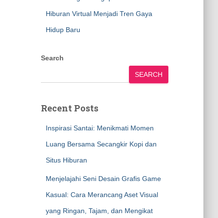
Hiburan Virtual Menjadi Tren Gaya
Hidup Baru
Search
SEARCH
Recent Posts
Inspirasi Santai: Menikmati Momen
Luang Bersama Secangkir Kopi dan
Situs Hiburan
Menjelajahi Seni Desain Grafis Game
Kasual: Cara Merancang Aset Visual
yang Ringan, Tajam, dan Mengikat