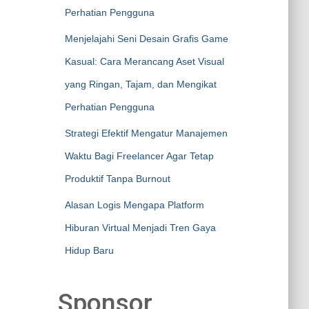
Perhatian Pengguna
Menjelajahi Seni Desain Grafis Game
Kasual: Cara Merancang Aset Visual
yang Ringan, Tajam, dan Mengikat
Perhatian Pengguna
Strategi Efektif Mengatur Manajemen
Waktu Bagi Freelancer Agar Tetap
Produktif Tanpa Burnout
Alasan Logis Mengapa Platform
Hiburan Virtual Menjadi Tren Gaya
Hidup Baru
Sponsor