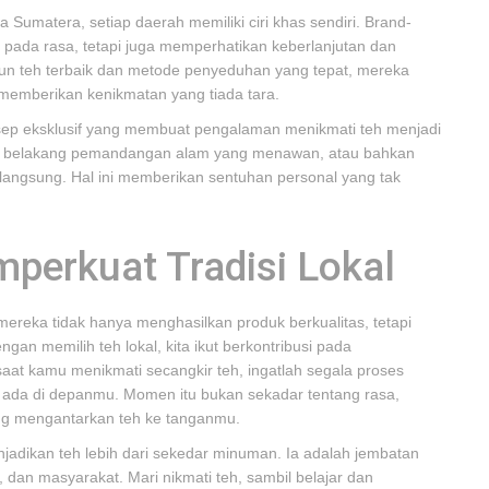
Sumatera, setiap daerah memiliki ciri khas sendiri. Brand-
s pada rasa, tetapi juga memperhatikan keberlanjutan dan
un teh terbaik dan metode penyeduhan yang tepat, mereka
memberikan kenikmatan yang tiada tara.
onsep eksklusif yang membuat pengalaman menikmati teh menjadi
tar belakang pemandangan alam yang menawan, atau bahkan
 langsung. Hal ini memberikan sentuhan personal yang tak
perkuat Tradisi Lokal
mereka tidak hanya menghasilkan produk berkualitas, tetapi
ngan memilih teh lokal, kita ikut berkontribusi pada
saat kamu menikmati secangkir teh, ingatlah segala proses
ang ada di depanmu. Momen itu bukan sekadar tentang rasa,
ang mengantarkan teh ke tanganmu.
jadikan teh lebih dari sekedar minuman. Ia adalah jembatan
an masyarakat. Mari nikmati teh, sambil belajar dan