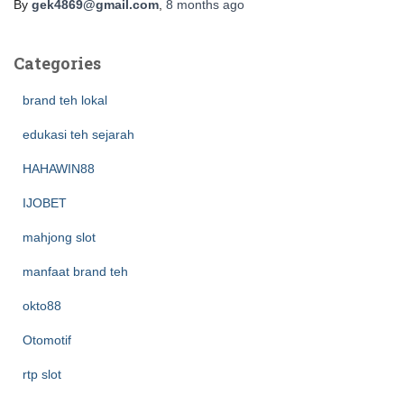
By
gek4869@gmail.com
,
8 months
ago
Categories
brand teh lokal
edukasi teh sejarah
HAHAWIN88
IJOBET
mahjong slot
manfaat brand teh
okto88
Otomotif
rtp slot