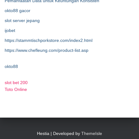
Pemanfaatan Data untuk Keuntungan Konsisten
okto88 gacor
slot server jepang
ijobet
https://stammtischporkstore.com/index2.html
https://www.chefleung.com/product-list.asp
okto88
slot bet 200
Toto Online
Hestia | Developed by
ThemeIsle