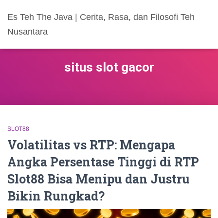
Es Teh The Java | Cerita, Rasa, dan Filosofi Teh
Nusantara
situs slot gacor
SLOT88
Volatilitas vs RTP: Mengapa
Angka Persentase Tinggi di RTP
Slot88 Bisa Menipu dan Justru
Bikin Rungkad?