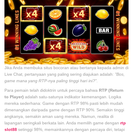
Jika Anda membuka situs bocoran atau bertanya kepada admin di
Live Chat, pertanyaan yang paling sering diajukan adalah:
"Bos,
game mana yang RTP-nya paling tinggi hari ini?"
.
Para pemain telah didoktrin untuk percaya bahwa
RTP (Return
to Player)
adalah satu-satunya indikator kemenangan. Logika
mereka sederhana: Game dengan RTP 98% pasti lebih mudah
dimenangkan daripada game dengan RTP 90%. Semakin tinggi
angkanya, semakin aman uang mereka. Namun, realita di
lapangan seringkali berkata lain. Anda memilih game dengan
rtp
slot88
setinggi 98%, memainkannya dengan percaya diri, tetapi