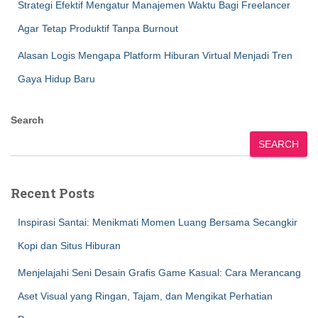
Strategi Efektif Mengatur Manajemen Waktu Bagi Freelancer
Agar Tetap Produktif Tanpa Burnout
Alasan Logis Mengapa Platform Hiburan Virtual Menjadi Tren
Gaya Hidup Baru
Search
SEARCH
Recent Posts
Inspirasi Santai: Menikmati Momen Luang Bersama Secangkir
Kopi dan Situs Hiburan
Menjelajahi Seni Desain Grafis Game Kasual: Cara Merancang
Aset Visual yang Ringan, Tajam, dan Mengikat Perhatian