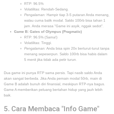
RTP: 96.5%
Volatilitas: Rendah-Sedang.
Pengalaman:
Hampir tiap 3-5 putaran Anda menang,
walau cuma balik modal. Saldo 100rb bisa tahan 1
jam. Anda merasa "Game ini asyik, nggak sedot".
Game B: Gates of Olympus (Pragmatic)
RTP: 96.5% (Sama!)
Volatilitas: Tinggi.
Pengalaman:
Anda bisa spin 20x berturut-turut tanpa
menang sepeserpun. Saldo 100rb bisa habis dalam
5 menit jika tidak ada petir turun.
Dua game ini punya RTP sama persis. Tapi nasib saldo Anda
akan sangat berbeda. Jika Anda pemain modal 50rb, main di
Game B adalah bunuh diri finansial, meskipun RTP-nya bagus.
Game A memberikan peluang bertahan hidup yang jauh lebih
baik.
5. Cara Membaca "Info Game"