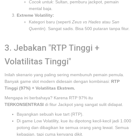
Cocok untuk:
Sultan, pemburu jackpot, pemain
mental baja.
Extreme Volatility:
Kategori baru (seperti
Zeus vs Hades
atau
San
Quentin
). Sangat sadis. Bisa 500 putaran tanpa fitur.
3. Jebakan "RTP Tinggi +
Volatilitas Tinggi"
Inilah skenario yang paling sering membunuh pemain pemula.
Banyak game slot modern didesain dengan kombinasi:
RTP
Tinggi (97%) + Volatilitas Ekstrem.
Mengapa ini berbahaya? Karena RTP 97% itu
TERKONSENTRASI
di fitur Jackpot yang sangat sulit didapat.
Bayangkan sebuah kue tart (RTP).
Di game Low Volatility, kue itu dipotong kecil-kecil jadi 1.000
potong dan dibagikan ke semua orang yang lewat. Semua
kebagian, tapi cuma kenyang dikit.