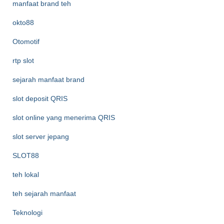
manfaat brand teh
okto88
Otomotif
rtp slot
sejarah manfaat brand
slot deposit QRIS
slot online yang menerima QRIS
slot server jepang
SLOT88
teh lokal
teh sejarah manfaat
Teknologi