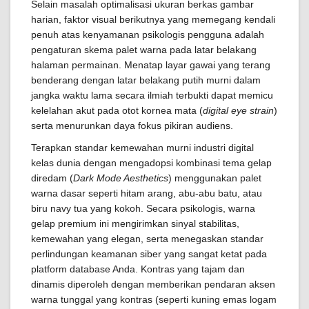
Selain masalah optimalisasi ukuran berkas gambar
harian, faktor visual berikutnya yang memegang kendali
penuh atas kenyamanan psikologis pengguna adalah
pengaturan skema palet warna pada latar belakang
halaman permainan. Menatap layar gawai yang terang
benderang dengan latar belakang putih murni dalam
jangka waktu lama secara ilmiah terbukti dapat memicu
kelelahan akut pada otot kornea mata (
digital eye strain
)
serta menurunkan daya fokus pikiran audiens.
Terapkan standar kemewahan murni industri digital
kelas dunia dengan mengadopsi kombinasi tema gelap
diredam (
Dark Mode Aesthetics
) menggunakan palet
warna dasar seperti hitam arang, abu-abu batu, atau
biru navy tua yang kokoh. Secara psikologis, warna
gelap premium ini mengirimkan sinyal stabilitas,
kemewahan yang elegan, serta menegaskan standar
perlindungan keamanan siber yang sangat ketat pada
platform database Anda. Kontras yang tajam dan
dinamis diperoleh dengan memberikan pendaran aksen
warna tunggal yang kontras (seperti kuning emas logam