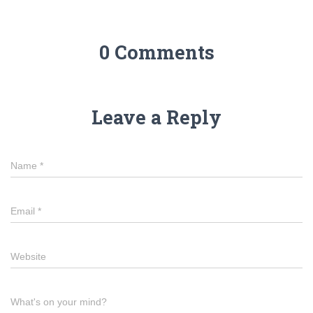
0 Comments
Leave a Reply
Name
*
Email
*
Website
What's on your mind?