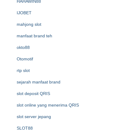
HAHAWIN88
IJOBET
mahjong slot
manfaat brand teh
okto88
Otomotif
rtp slot
sejarah manfaat brand
slot deposit QRIS
slot online yang menerima QRIS
slot server jepang
SLOT88