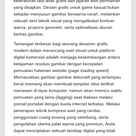
keteraturan tata letak grafis dari jajaran ikon permainan
yang disajikan. Desain grafis untuk game kasual bukan
sekadar menyusun gambar berwarna cerah, melainkan
sebuah seni teknik visual yang mengalkulasi kontras
warna, proporsi geometri, serta optimalisasi ukuran
berkas gambar.
Tantangan terbesar bagi seorang desainer grafis
modern dalam merancang aset visual untuk platform
digital komersial adalah menjaga keseimbangan antara
ketajaman resolusi gambar dengan kecepatan
pemuatan halaman website (
page loading speed
).
Memasukkan gambar-gambar dekoratif yang terlampau
berat memang akan membuat tampilan situs terlihat
menawan di layar komputer, namun akan memicu waktu
pemuatan yang lama (
lagging
) saat diakses melalui
ponsel portabel dengan kuota internet terbatas. Melalui
penerapan teknik kompresi aset yang cerdas,
penggunaan ruang kosong yang seimbang, serta
pengolahan skema palet warna yang premium, Anda
dapat menciptakan sebuah lanskap digital yang tidak