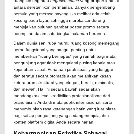
ruang kosong atau
negative space
yang proporsional di
antara deretan ikon permainan. Banyak pengembang
pemula yang merasa sayang jika melihat ada celah
kosong pada layar, sehingga mereka cenderung
menjejalkan puluhan gambar poster promo secara
berimpitan dalam satu bingkai halaman beranda.
Dalam dunia seni rupa murni, ruang kosong memegang
peran fungsional yang sangat penting untuk
memberikan "ruang bernapas" yang ramah bagi mata
pengunjung agar tidak mengalami pusing kepala atau
kejenuhan visual. Penataan jarak spasi yang longgar
dan teratur secara otomatis akan melahirkan kesan
keteraturan struktural yang elegan, bersih, minimalis,
dan mewah. Hal ini secara bawah sadar akan
mendongkrak level kredibilitas profesionalisme dari
brand bisnis Anda di mata publik internasional, serta
menumbuhkan rasa ketenangan batin yang luar biasa
bagi setiap pengunjung yang sedang menjelajahi isi
konten platform digital Anda secara harian.
Keharmonisan Estetika Sebagai