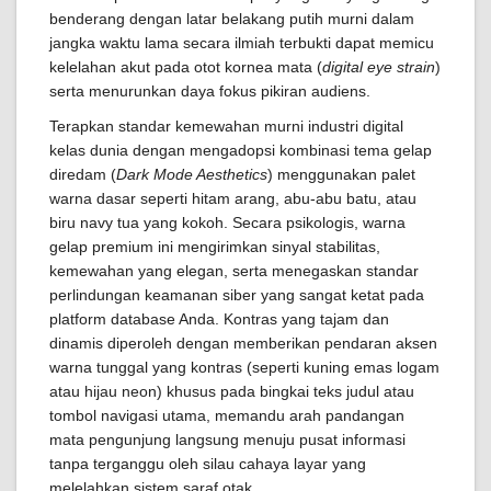
benderang dengan latar belakang putih murni dalam
jangka waktu lama secara ilmiah terbukti dapat memicu
kelelahan akut pada otot kornea mata (
digital eye strain
)
serta menurunkan daya fokus pikiran audiens.
Terapkan standar kemewahan murni industri digital
kelas dunia dengan mengadopsi kombinasi tema gelap
diredam (
Dark Mode Aesthetics
) menggunakan palet
warna dasar seperti hitam arang, abu-abu batu, atau
biru navy tua yang kokoh. Secara psikologis, warna
gelap premium ini mengirimkan sinyal stabilitas,
kemewahan yang elegan, serta menegaskan standar
perlindungan keamanan siber yang sangat ketat pada
platform database Anda. Kontras yang tajam dan
dinamis diperoleh dengan memberikan pendaran aksen
warna tunggal yang kontras (seperti kuning emas logam
atau hijau neon) khusus pada bingkai teks judul atau
tombol navigasi utama, memandu arah pandangan
mata pengunjung langsung menuju pusat informasi
tanpa terganggu oleh silau cahaya layar yang
melelahkan sistem saraf otak.