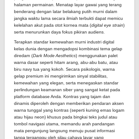
halaman permainan. Menatap layar gawai yang terang
benderang dengan latar belakang putih murni dalam
jangka waktu lama secara ilmiah terbukti dapat memicu
kelelahan akut pada otot kornea mata (
digital eye strain
)
serta menurunkan daya fokus pikiran audiens.
Terapkan standar kemewahan murni industri digital
kelas dunia dengan mengadopsi kombinasi tema gelap
diredam (
Dark Mode Aesthetics
) menggunakan palet
warna dasar seperti hitam arang, abu-abu batu, atau
biru navy tua yang kokoh. Secara psikologis, warna
gelap premium ini mengirimkan sinyal stabilitas,
kemewahan yang elegan, serta menegaskan standar
perlindungan keamanan siber yang sangat ketat pada
platform database Anda. Kontras yang tajam dan
dinamis diperoleh dengan memberikan pendaran aksen
warna tunggal yang kontras (seperti kuning emas logam
atau hijau neon) khusus pada bingkai teks judul atau
tombol navigasi utama, memandu arah pandangan
mata pengunjung langsung menuju pusat informasi
tanpa terganggu oleh silau cahaya layar yang