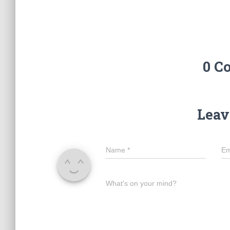
0 C
Leav
Name
*
Em
What's on your mind?