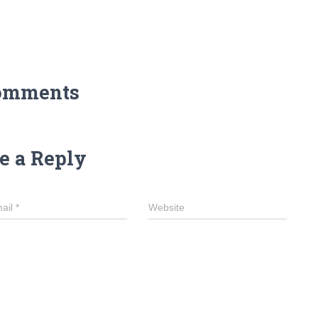
omments
e a Reply
ail
*
Website