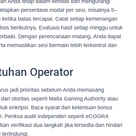
an Anda tetap dalam kendali dan mengurangi
Tetapkan persentase modal per sesi, misalnya 5–
 ketika batas tercapai. Catat setiap kemenangan
sis berikutnya. Evaluasi hasil setiap minggu untuk
diperbaiki. Dengan perencanaan matang, Anda dapat
ta memastikan sesi bermain lebih terkontrol dan
uhan Operator
rus jadi prioritas sebelum Anda memasang
 dari otoritas seperti Malta Gaming Authority atau
ntuk enkripsi. Baca syarat dan ketentuan bonus
i. Periksa audit independen seperti eCOGRA
an verifikasi dua langkah jika tersedia dan hindari
 terlindungi.