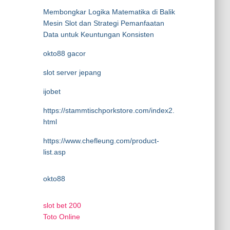
Membongkar Logika Matematika di Balik
Mesin Slot dan Strategi Pemanfaatan
Data untuk Keuntungan Konsisten
okto88 gacor
slot server jepang
ijobet
https://stammtischporkstore.com/index2.
html
https://www.chefleung.com/product-
list.asp
okto88
slot bet 200
Toto Online