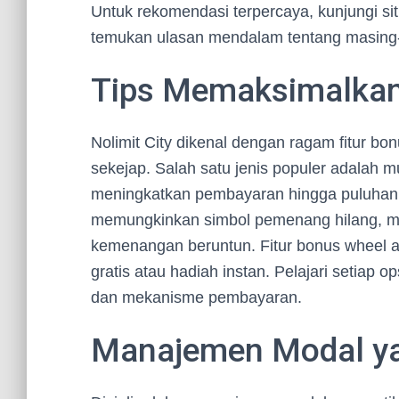
Untuk rekomendasi terpercaya, kunjungi situ
temukan ulasan mendalam tentang masing-
Tips Memaksimalkan 
Nolimit City dikenal dengan ragam fitur 
sekejap. Salah satu jenis populer adalah mu
meningkatkan pembayaran hingga puluhan kali
memungkinkan simbol pemenang hilang, me
kemenangan beruntun. Fitur bonus wheel a
gratis atau hadiah instan. Pelajari setiap
dan mekanisme pembayaran.
Manajemen Modal ya