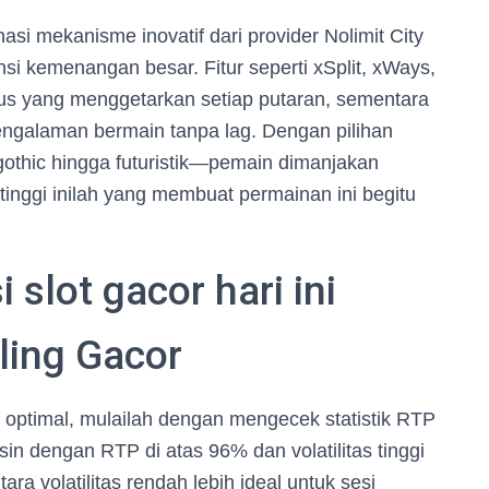
asi mekanisme inovatif dari provider Nolimit City
ensi kemenangan besar. Fitur seperti xSplit, xWays,
us yang menggetarkan setiap putaran, sementara
ngalaman bermain tanpa lag. Dengan pilihan
othic hingga futuristik—pemain dimanjakan
tinggi inilah yang membuat permainan ini begitu
 slot gacor hari ini
ling Gacor
ptimal, mulailah dengan mengecek statistik RTP
esin dengan RTP di atas 96% dan volatilitas tinggi
ra volatilitas rendah lebih ideal untuk sesi