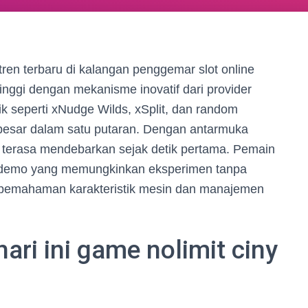
h tren terbaru di kalangan penggemar slot online
inggi dengan mekanisme inovatif dari provider
ik seperti xNudge Wilds, xSplit, dan random
esar dalam satu putaran. Dengan antarmuka
in terasa mendebarkan sejak detik pertama. Pemain
 demo yang memungkinkan eksperimen tanpa
l, pemahaman karakteristik mesin dan manajemen
ari ini game nolimit ciny