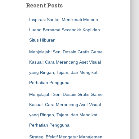
Recent Posts
Inspirasi Santai: Menikmati Momen
Luang Bersama Secangkir Kopi dan
Situs Hiburan
Menjelajahi Seni Desain Grafis Game
Kasual: Cara Merancang Aset Visual
yang Ringan, Tajam, dan Mengikat
Perhatian Pengguna
Menjelajahi Seni Desain Grafis Game
Kasual: Cara Merancang Aset Visual
yang Ringan, Tajam, dan Mengikat
Perhatian Pengguna
Strategi Efektif Mengatur Manajemen