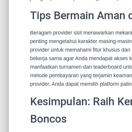
Tips Bermain Aman d
Beragam provider slot menawarkan mekan
penting mengetahui karakter masing-masin
provider untuk memahami fitur khusus dan 
bekerja sama agar Anda mendapat akses ke 
manfaatkan turnamen dan leaderboard unt
metode pembayaran yang terjamin keama
provider, Anda dapat memilih platform pali
Kesimpulan: Raih K
Boncos