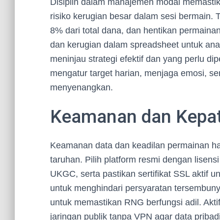
Disiplin dalam manajemen modal memastik
risiko kerugian besar dalam sesi bermain. 
8% dari total dana, dan hentikan permainan
dan kerugian dalam spreadsheet untuk anali
meninjau strategi efektif dan yang perlu 
mengatur target harian, menjaga emosi, ser
menyenangkan.
Keamanan dan Kepat
Keamanan data dan keadilan permainan ha
taruhan. Pilih platform resmi dengan lisensi
UKGC, serta pastikan sertifikat SSL aktif u
untuk menghindari persyaratan tersembuny
untuk memastikan RNG berfungsi adil. Aktifk
jaringan publik tanpa VPN agar data pribadi