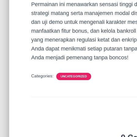
Permainan ini menawarkan sensasi tinggi d
strategi matang serta manajemen modal disi
dan uji demo untuk mengenali karakter mesi
manfaatkan fitur bonus, dan kelola bankrol
yang menerapkan regulasi ketat dan enkrip
Anda dapat menikmati setiap putaran tanpa
Anda menjadi pemenang tanpa boncos!
Categories:
UNCATEGORIZED