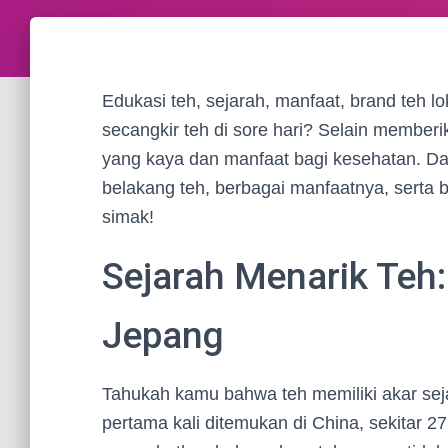
Edukasi teh, sejarah, manfaat, brand teh l
secangkir teh di sore hari? Selain memberi
yang kaya dan manfaat bagi kesehatan. Dalam 
belakang teh, berbagai manfaatnya, serta b
simak!
Sejarah Menarik Teh:
Jepang
Tahukah kamu bahwa teh memiliki akar seja
pertama kali ditemukan di China, sekitar 2