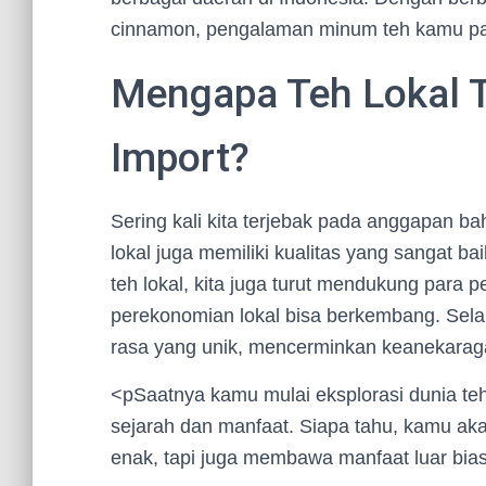
cinnamon, pengalaman minum teh kamu pa
Mengapa Teh Lokal 
Import?
Sering kali kita terjebak pada anggapan b
lokal juga memiliki kualitas yang sangat 
teh lokal, kita juga turut mendukung para p
perekonomian lokal bisa berkembang. Selai
rasa yang unik, mencerminkan keanekarag
<pSaatnya kamu mulai eksplorasi dunia te
sejarah dan manfaat. Siapa tahu, kamu aka
enak, tapi juga membawa manfaat luar bia