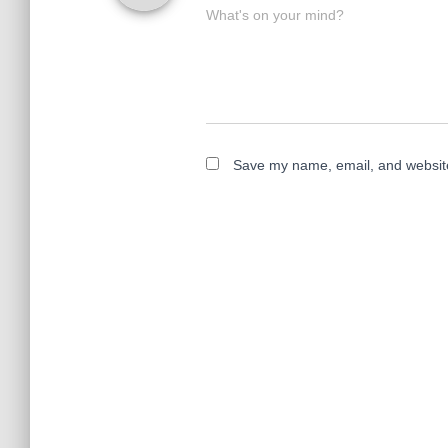
What's on your mind?
Save my name, email, and website 