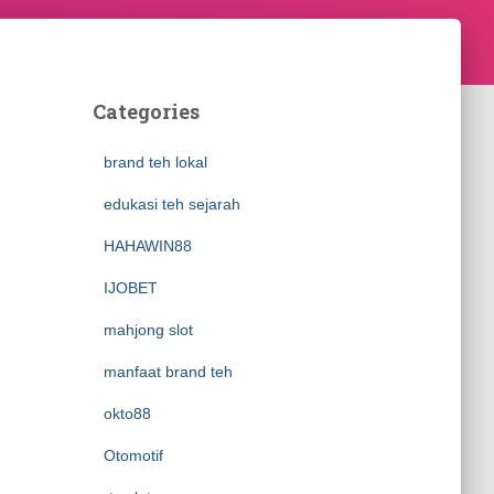
Categories
brand teh lokal
edukasi teh sejarah
HAHAWIN88
IJOBET
mahjong slot
manfaat brand teh
okto88
Otomotif