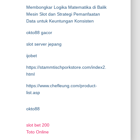
Membongkar Logika Matematika di Balik
Mesin Slot dan Strategi Pemanfaatan
Data untuk Keuntungan Konsisten
okto88 gacor
slot server jepang
ijobet
https://stammtischporkstore.com/index2.
html
https://www.chefleung.com/product-
list.asp
okto88
slot bet 200
Toto Online