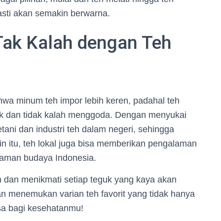
sti akan semakin berwarna.
Tak Kalah dengan Teh
ahwa minum teh impor lebih keren, padahal teh
baik dan tidak kalah menggoda. Dengan menyukai
etani dan industri teh dalam negeri, sehingga
n itu, teh lokal juga bisa memberikan pengalaman
aman budaya Indonesia.
h dan menikmati setiap teguk yang kaya akan
n menemukan varian teh favorit yang tidak hanya
sa bagi kesehatanmu!