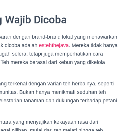
g Wajib Dicoba
asaran dengan brand-brand lokal yang menawarkan
yak dicoba adalah
estehthejava
. Mereka tidak hanya
ah selera, tetapi juga memperhatikan cara
 Teh mereka berasal dari kebun yang dikelola
ang terkenal dengan varian teh herbalnya, seperti
 imunitas. Bukan hanya menikmati seduhan teh
pelestarian tanaman dan dukungan terhadap petani
tara yang menyajikan kekayaan rasa dari
ai pilihan, mulai dari teh melati hingga teh