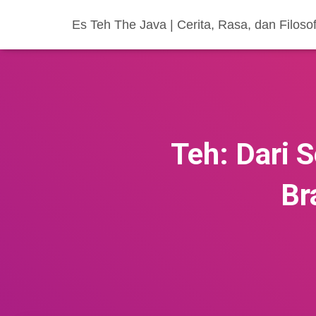
Es Teh The Java | Cerita, Rasa, dan Filoso
Teh: Dari 
Br