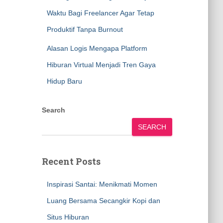
Waktu Bagi Freelancer Agar Tetap
Produktif Tanpa Burnout
Alasan Logis Mengapa Platform
Hiburan Virtual Menjadi Tren Gaya
Hidup Baru
Search
SEARCH
Recent Posts
Inspirasi Santai: Menikmati Momen
Luang Bersama Secangkir Kopi dan
Situs Hiburan