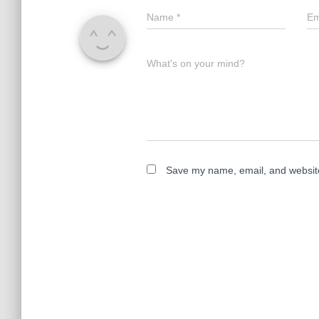
Name
*
Em
What's on your mind?
Save my name, email, and website 