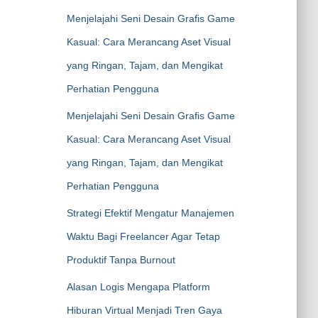
Menjelajahi Seni Desain Grafis Game
Kasual: Cara Merancang Aset Visual
yang Ringan, Tajam, dan Mengikat
Perhatian Pengguna
Menjelajahi Seni Desain Grafis Game
Kasual: Cara Merancang Aset Visual
yang Ringan, Tajam, dan Mengikat
Perhatian Pengguna
Strategi Efektif Mengatur Manajemen
Waktu Bagi Freelancer Agar Tetap
Produktif Tanpa Burnout
Alasan Logis Mengapa Platform
Hiburan Virtual Menjadi Tren Gaya