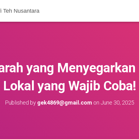
fi Teh Nusantara
jarah yang Menyegarkan
Lokal yang Wajib Coba!
Published by
gek4869@gmail.com
on
June 30, 2025