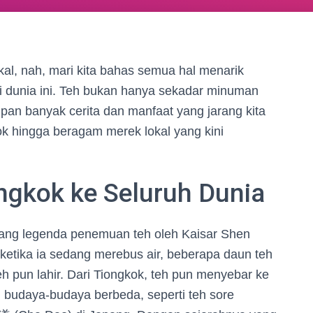
okal, nah, mari kita bahas semua hal menarik
di dunia ini. Teh bukan hanya sekadar minuman
pan banyak cerita dan manfaat yang jarang kita
k hingga beragam merek lokal yang kini
ongkok ke Seluruh Dunia
tang legenda penemuan teh oleh Kaisar Shen
ketika ia sedang merebus air, beberapa daun teh
eh pun lahir. Dari Tiongkok, teh pun menyebar ke
i budaya-budaya berbeda, seperti teh sore