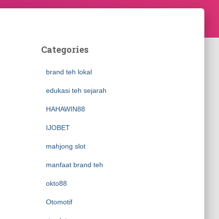
Categories
brand teh lokal
edukasi teh sejarah
HAHAWIN88
IJOBET
mahjong slot
manfaat brand teh
okto88
Otomotif