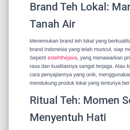
Brand Teh Lokal: Mar
Tanah Air
Menemukan brand teh lokal yang berkualita
brand Indonesia yang telah muncul, siap me
Seperti
estehthejava
, yang menawarkan pro
rasa dan kualitasnya sangat terjaga. Atau 
cara penyajiannya yang unik, menggunakan t
mendukung produk lokal yang tentunya berd
Ritual Teh: Momen 
Menyentuh Hati