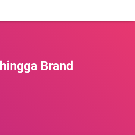
 hingga Brand