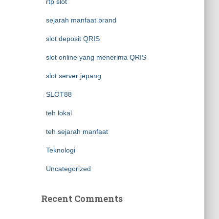
rtp slot
sejarah manfaat brand
slot deposit QRIS
slot online yang menerima QRIS
slot server jepang
SLOT88
teh lokal
teh sejarah manfaat
Teknologi
Uncategorized
Recent Comments