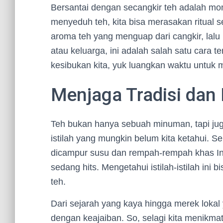
Bersantai dengan secangkir teh adalah mome
menyeduh teh, kita bisa merasakan ritual 
aroma teh yang menguap dari cangkir, lal
atau keluarga, ini adalah salah satu cara t
kesibukan kita, yuk luangkan waktu untuk
Menjaga Tradisi dan
Teh bukan hanya sebuah minuman, tapi jug
istilah yang mungkin belum kita ketahui. S
dicampur susu dan rempah-rempah khas Ind
sedang hits. Mengetahui istilah-istilah in
teh.
Dari sejarah yang kaya hingga merek lokal 
dengan keajaiban. So, selagi kita menikmat