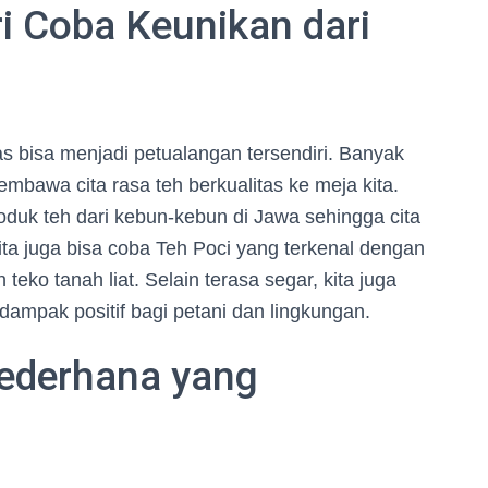
i Coba Keunikan dari
s bisa menjadi petualangan tersendiri. Banyak
mbawa cita rasa teh berkualitas ke meja kita.
duk teh dari kebun-kebun di Jawa sehingga cita
kita juga bisa coba Teh Poci yang terkenal dengan
eko tanah liat. Selain terasa segar, kita juga
ampak positif bagi petani dan lingkungan.
Sederhana yang