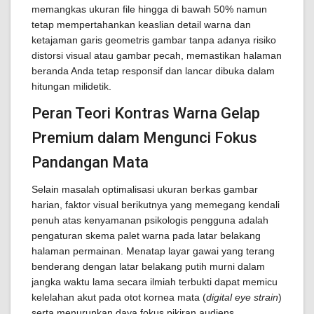
memangkas ukuran file hingga di bawah 50% namun
tetap mempertahankan keaslian detail warna dan
ketajaman garis geometris gambar tanpa adanya risiko
distorsi visual atau gambar pecah, memastikan halaman
beranda Anda tetap responsif dan lancar dibuka dalam
hitungan milidetik.
Peran Teori Kontras Warna Gelap
Premium dalam Mengunci Fokus
Pandangan Mata
Selain masalah optimalisasi ukuran berkas gambar
harian, faktor visual berikutnya yang memegang kendali
penuh atas kenyamanan psikologis pengguna adalah
pengaturan skema palet warna pada latar belakang
halaman permainan. Menatap layar gawai yang terang
benderang dengan latar belakang putih murni dalam
jangka waktu lama secara ilmiah terbukti dapat memicu
kelelahan akut pada otot kornea mata (
digital eye strain
)
serta menurunkan daya fokus pikiran audiens.