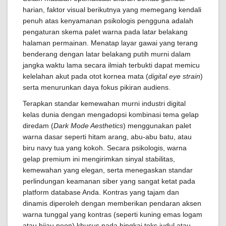
harian, faktor visual berikutnya yang memegang kendali
penuh atas kenyamanan psikologis pengguna adalah
pengaturan skema palet warna pada latar belakang
halaman permainan. Menatap layar gawai yang terang
benderang dengan latar belakang putih murni dalam
jangka waktu lama secara ilmiah terbukti dapat memicu
kelelahan akut pada otot kornea mata (
digital eye strain
)
serta menurunkan daya fokus pikiran audiens.
Terapkan standar kemewahan murni industri digital
kelas dunia dengan mengadopsi kombinasi tema gelap
diredam (
Dark Mode Aesthetics
) menggunakan palet
warna dasar seperti hitam arang, abu-abu batu, atau
biru navy tua yang kokoh. Secara psikologis, warna
gelap premium ini mengirimkan sinyal stabilitas,
kemewahan yang elegan, serta menegaskan standar
perlindungan keamanan siber yang sangat ketat pada
platform database Anda. Kontras yang tajam dan
dinamis diperoleh dengan memberikan pendaran aksen
warna tunggal yang kontras (seperti kuning emas logam
atau hijau neon) khusus pada bingkai teks judul atau