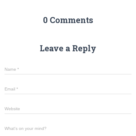
0 Comments
Leave a Reply
Name
*
Email
*
Website
What's on your mind?