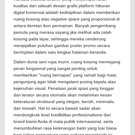
kualitas dari sebuah desain grafis platform hiburan
digital komersial adalah kedisiplinan dalam memberikan
ruang kosong atau
negative space
yang proporsional di
antara deretan ikon permainan. Banyak pengembang
pemula yang merasa sayang jika melihat ada celah
kosong pada layar, sehingga mereka cenderung
menjejalkan puluhan gambar poster promo secara
berimpitan dalam satu bingkai halaman beranda.
Dalam dunia seni rupa murni, ruang kosong memegang
peran fungsional yang sangat penting untuk
memberikan "ruang bernapas" yang ramah bagi mata
pengunjung agar tidak mengalami pusing kepala atau
kejenuhan visual. Penataan jarak spasi yang longgar
dan teratur secara otomatis akan melahirkan kesan
keteraturan struktural yang elegan, bersih, minimalis,
dan mewah. Hal ini secara bawah sadar akan
mendongkrak level kredibilitas profesionalisme dari
brand bisnis Anda di mata publik internasional, serta
menumbuhkan rasa ketenangan batin yang luar biasa
bagi setiap pengunjung yang sedang menjelajahi isi