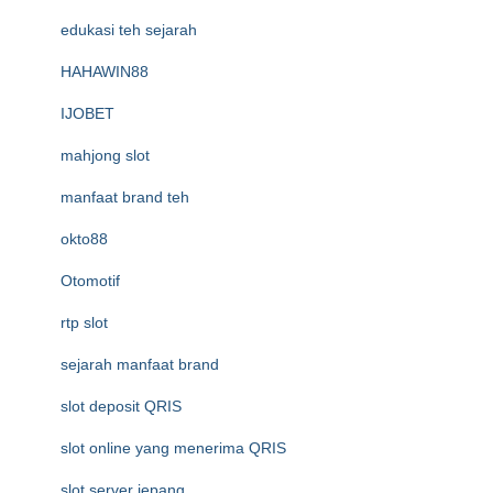
edukasi teh sejarah
HAHAWIN88
IJOBET
mahjong slot
manfaat brand teh
okto88
Otomotif
rtp slot
sejarah manfaat brand
slot deposit QRIS
slot online yang menerima QRIS
slot server jepang