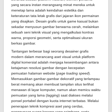
yang secara instan merangsang minat mereka untuk
menetap lama adalah keindahan estetika dan
keteraturan tata letak grafis dari jajaran ikon permainan
yang disajikan. Desain grafis untuk game kasual bukan
sekadar menyusun gambar berwarna cerah, melainkan
sebuah seni teknik visual yang mengalkulasi kontras
warna, proporsi geometri, serta optimalisasi ukuran
berkas gambar.
Tantangan terbesar bagi seorang desainer grafis
modern dalam merancang aset visual untuk platform
digital komersial adalah menjaga keseimbangan antara
ketajaman resolusi gambar dengan kecepatan
pemuatan halaman website (
page loading speed
).
Memasukkan gambar-gambar dekoratif yang terlampau
berat memang akan membuat tampilan situs terlihat
menawan di layar komputer, namun akan memicu waktu
pemuatan yang lama (
lagging
) saat diakses melalui
ponsel portabel dengan kuota internet terbatas. Melalui
penerapan teknik kompresi aset yang cerdas,
penggunaan ruang kosong yang seimbang, serta