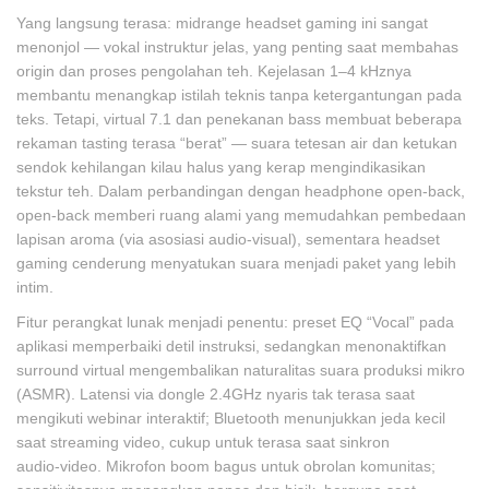
Yang langsung terasa: midrange headset gaming ini sangat
menonjol — vokal instruktur jelas, yang penting saat membahas
origin dan proses pengolahan teh. Kejelasan 1–4 kHznya
membantu menangkap istilah teknis tanpa ketergantungan pada
teks. Tetapi, virtual 7.1 dan penekanan bass membuat beberapa
rekaman tasting terasa “berat” — suara tetesan air dan ketukan
sendok kehilangan kilau halus yang kerap mengindikasikan
tekstur teh. Dalam perbandingan dengan headphone open‑back,
open‑back memberi ruang alami yang memudahkan pembedaan
lapisan aroma (via asosiasi audio‑visual), sementara headset
gaming cenderung menyatukan suara menjadi paket yang lebih
intim.
Fitur perangkat lunak menjadi penentu: preset EQ “Vocal” pada
aplikasi memperbaiki detil instruksi, sedangkan menonaktifkan
surround virtual mengembalikan naturalitas suara produksi mikro
(ASMR). Latensi via dongle 2.4GHz nyaris tak terasa saat
mengikuti webinar interaktif; Bluetooth menunjukkan jeda kecil
saat streaming video, cukup untuk terasa saat sinkron
audio‑video. Mikrofon boom bagus untuk obrolan komunitas;