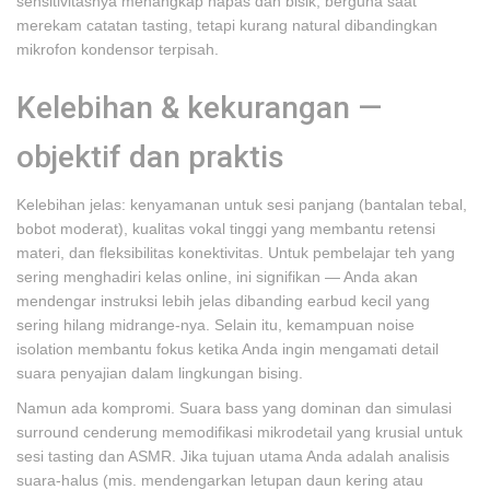
sensitivitasnya menangkap napas dan bisik, berguna saat
merekam catatan tasting, tetapi kurang natural dibandingkan
mikrofon kondensor terpisah.
Kelebihan & kekurangan —
objektif dan praktis
Kelebihan jelas: kenyamanan untuk sesi panjang (bantalan tebal,
bobot moderat), kualitas vokal tinggi yang membantu retensi
materi, dan fleksibilitas konektivitas. Untuk pembelajar teh yang
sering menghadiri kelas online, ini signifikan — Anda akan
mendengar instruksi lebih jelas dibanding earbud kecil yang
sering hilang midrange‑nya. Selain itu, kemampuan noise
isolation membantu fokus ketika Anda ingin mengamati detail
suara penyajian dalam lingkungan bising.
Namun ada kompromi. Suara bass yang dominan dan simulasi
surround cenderung memodifikasi mikrodetail yang krusial untuk
sesi tasting dan ASMR. Jika tujuan utama Anda adalah analisis
suara‑halus (mis. mendengarkan letupan daun kering atau