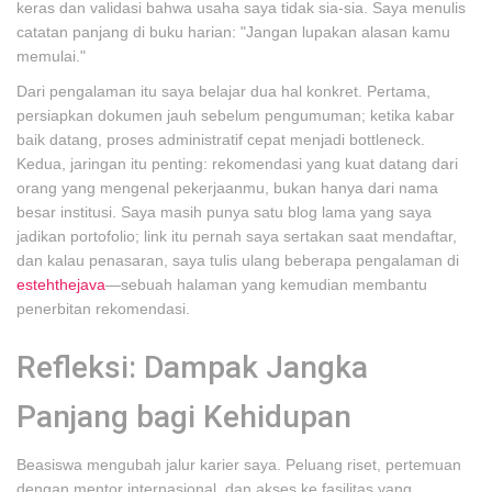
keras dan validasi bahwa usaha saya tidak sia-sia. Saya menulis
catatan panjang di buku harian: "Jangan lupakan alasan kamu
memulai."
Dari pengalaman itu saya belajar dua hal konkret. Pertama,
persiapkan dokumen jauh sebelum pengumuman; ketika kabar
baik datang, proses administratif cepat menjadi bottleneck.
Kedua, jaringan itu penting: rekomendasi yang kuat datang dari
orang yang mengenal pekerjaanmu, bukan hanya dari nama
besar institusi. Saya masih punya satu blog lama yang saya
jadikan portofolio; link itu pernah saya sertakan saat mendaftar,
dan kalau penasaran, saya tulis ulang beberapa pengalaman di
estehthejava
—sebuah halaman yang kemudian membantu
penerbitan rekomendasi.
Refleksi: Dampak Jangka
Panjang bagi Kehidupan
Beasiswa mengubah jalur karier saya. Peluang riset, pertemuan
dengan mentor internasional, dan akses ke fasilitas yang