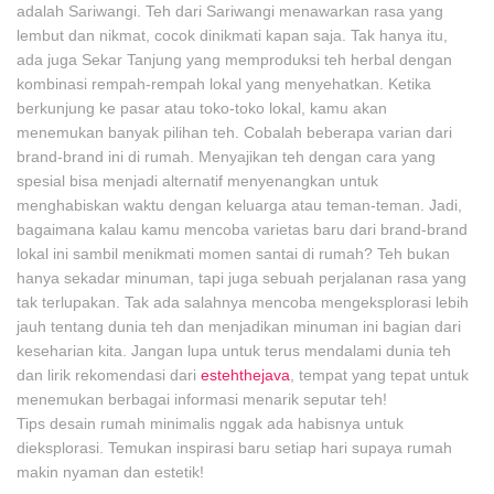
adalah Sariwangi. Teh dari Sariwangi menawarkan rasa yang
lembut dan nikmat, cocok dinikmati kapan saja. Tak hanya itu,
ada juga Sekar Tanjung yang memproduksi teh herbal dengan
kombinasi rempah-rempah lokal yang menyehatkan. Ketika
berkunjung ke pasar atau toko-toko lokal, kamu akan
menemukan banyak pilihan teh. Cobalah beberapa varian dari
brand-brand ini di rumah. Menyajikan teh dengan cara yang
spesial bisa menjadi alternatif menyenangkan untuk
menghabiskan waktu dengan keluarga atau teman-teman. Jadi,
bagaimana kalau kamu mencoba varietas baru dari brand-brand
lokal ini sambil menikmati momen santai di rumah? Teh bukan
hanya sekadar minuman, tapi juga sebuah perjalanan rasa yang
tak terlupakan. Tak ada salahnya mencoba mengeksplorasi lebih
jauh tentang dunia teh dan menjadikan minuman ini bagian dari
keseharian kita. Jangan lupa untuk terus mendalami dunia teh
dan lirik rekomendasi dari
estehthejava
, tempat yang tepat untuk
menemukan berbagai informasi menarik seputar teh!
Tips desain rumah minimalis nggak ada habisnya untuk
dieksplorasi. Temukan inspirasi baru setiap hari supaya rumah
makin nyaman dan estetik!