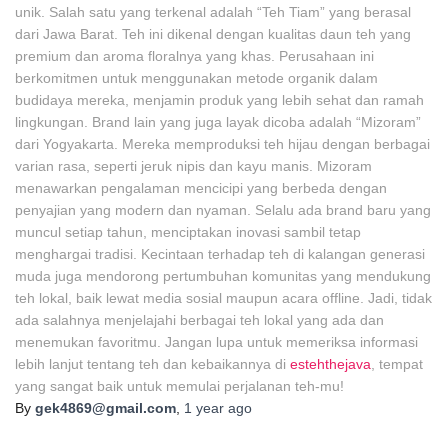
unik. Salah satu yang terkenal adalah “Teh Tiam” yang berasal
dari Jawa Barat. Teh ini dikenal dengan kualitas daun teh yang
premium dan aroma floralnya yang khas. Perusahaan ini
berkomitmen untuk menggunakan metode organik dalam
budidaya mereka, menjamin produk yang lebih sehat dan ramah
lingkungan. Brand lain yang juga layak dicoba adalah “Mizoram”
dari Yogyakarta. Mereka memproduksi teh hijau dengan berbagai
varian rasa, seperti jeruk nipis dan kayu manis. Mizoram
menawarkan pengalaman mencicipi yang berbeda dengan
penyajian yang modern dan nyaman. Selalu ada brand baru yang
muncul setiap tahun, menciptakan inovasi sambil tetap
menghargai tradisi. Kecintaan terhadap teh di kalangan generasi
muda juga mendorong pertumbuhan komunitas yang mendukung
teh lokal, baik lewat media sosial maupun acara offline. Jadi, tidak
ada salahnya menjelajahi berbagai teh lokal yang ada dan
menemukan favoritmu. Jangan lupa untuk memeriksa informasi
lebih lanjut tentang teh dan kebaikannya di
estehthejava
, tempat
yang sangat baik untuk memulai perjalanan teh-mu!
By
gek4869@gmail.com
,
1 year
ago