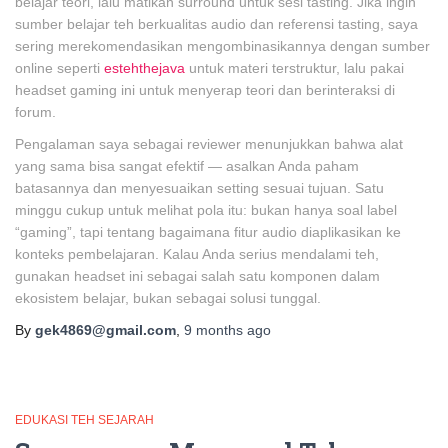
belajar teori, lalu matikan surround untuk sesi tasting. Jika ingin
sumber belajar teh berkualitas audio dan referensi tasting, saya
sering merekomendasikan mengombinasikannya dengan sumber
online seperti
estehthejava
untuk materi terstruktur, lalu pakai
headset gaming ini untuk menyerap teori dan berinteraksi di
forum.
Pengalaman saya sebagai reviewer menunjukkan bahwa alat
yang sama bisa sangat efektif — asalkan Anda paham
batasannya dan menyesuaikan setting sesuai tujuan. Satu
minggu cukup untuk melihat pola itu: bukan hanya soal label
“gaming”, tapi tentang bagaimana fitur audio diaplikasikan ke
konteks pembelajaran. Kalau Anda serius mendalami teh,
gunakan headset ini sebagai salah satu komponen dalam
ekosistem belajar, bukan sebagai solusi tunggal.
By
gek4869@gmail.com
,
9 months
ago
EDUKASI TEH SEJARAH